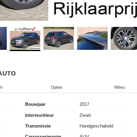
AUTO
ch
Opties
Milieu
Bouwjaar
2017
Interieurkleur
Zwart
Transmissie
Handgeschakeld
Carrosserievorm
SUV