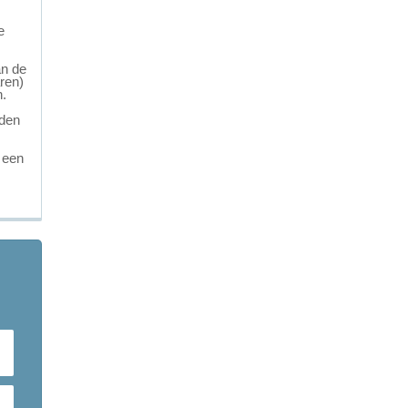
e
an de
ren)
n.
rden
 een