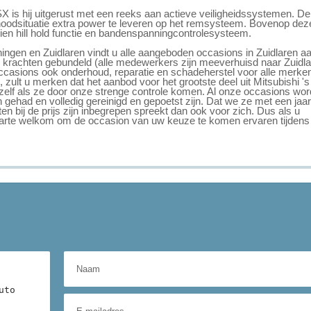
 is hij uitgerust met een reeks aan actieve veiligheidssystemen. De
n noodsituatie extra power te leveren op het remsysteem. Bovenop dez
dien hill hold functie en bandenspanningcontrolesysteem.
ngen en Zuidlaren vindt u alle aangeboden occasions in Zuidlaren a
 krachten gebundeld (alle medewerkers zijn meeverhuisd naar Zuidla
ccasions ook onderhoud, reparatie en schadeherstel voor alle merke
zult u merken dat het aanbod voor het grootste deel uit Mitsubishi 's
elf als ze door onze strenge controle komen. Al onze occasions wo
gehad en volledig gereinigd en gepoetst zijn. Dat we ze met een jaar
en bij de prijs zijn inbegrepen spreekt dan ook voor zich. Dus als u
n harte welkom om de occasion van uw keuze te komen ervaren tijdens