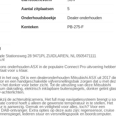
Aantal zitplaatsen
5
Onderhoudsboekje
Dealer-onderhouden
Kenteken
PB-275-F
d
lengde Stationsweg 28 9471PL ZUIDLAREN, NL 0505471111
.nl
r ons onderhouden ASX in de populaire Connect Pro uitvoering hebbe
aat voor u klaar.
 in het oog. Dit is een dealeronderhouden Mitsubishi ASX uit 2017 di
or en een handgeschakelde vijfversnellingsbak zorgen dat u met de
 het donker voor beter zicht. Tot de uitrusting van deze Mitsubishi
m dakrailing, elektrisch inklapbare buitenspiegels, donker getint gla
-achterlichten.
nkzij de achteruitrijcamera. Het full map navigatiesysteem brengt u s
te control hoeft u alleen de gewenste temperatuur in te stellen. Het
ur is aanwezig. Gemak en veiligheid voor alles, toch? Voor een
e DAB-ontvanger. Extra opties op deze auto zijn: regensensor, cruise
innenspiegel, lederen stuur en versnellingspook en boordcomputer.