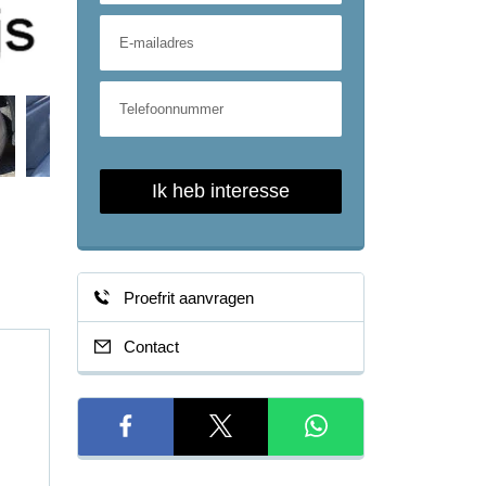
Ik heb interesse
Proefrit aanvragen
Contact
Vermogen
117 pk
Cilinderinhoud
1590cc
Gewicht
1.235 kg
Wielbasis
267 cm