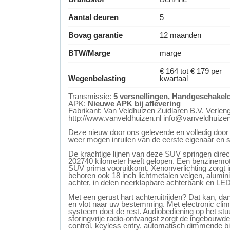
Aantal deuren
5
Bovag garantie
12 maanden
BTW/Marge
marge
€ 164 tot € 179 per
Wegenbelasting
kwartaal
Transmissie:
5 versnellingen, Handgeschakel
APK:
Nieuwe APK bij aflevering
Fabrikant: Van Veldhuizen Zuidlaren B.V. Ver
http://www.vanveldhuizen.nl info@vanveldhuizen
Deze nieuw door ons geleverde en volledig doo
weer mogen inruilen van de eerste eigenaar en st
De krachtige lijnen van deze SUV springen direct
202740 kilometer heeft gelopen. Een benzinemot
SUV prima vooruitkomt. Xenonverlichting zorgt in
behoren ook 18 inch lichtmetalen velgen, aluminiu
achter, in delen neerklapbare achterbank en LED
Met een gerust hart achteruitrijden? Dat kan, da
en vlot naar uw bestemming. Met electronic clima
systeem doet de rest. Audiobediening op het stu
storingvrije radio-ontvangst zorgt de ingebouwd
control, keyless entry, automatisch dimmende b