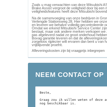
Zoals u mag verwachten van deze Mitsubishi ASX
Brake Assist vergroot de veiligheid door bij ee
veiligheidsfeatures heeft deze Mitsubishi boven
Na de samenvoeging van onze bedrijven in Groni
Verlengde Stationsweg 28. Hier hebben we onze
en leveren we behalve volledig gecontroleerde o
Omdat we erkend Mitsubishi Service Center zijn, 
bestaat, maar ook andere merken verkopen we z
pas afgeleverd nadat ze groot onderhoud hebben 
Bovag garantie leveren en dat de afleveringskost
zorgeloos rijplezier wilt ervaren dan bent u va
vrijblijvende proefrit.
Afleveringskosten zijn bij vraagprijs inbegrepen
NEEM CONTACT OP