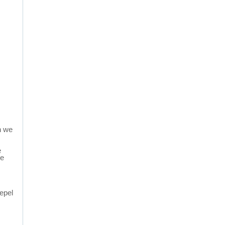
Breedte
181 cm
n we
e
ze
s
oepel