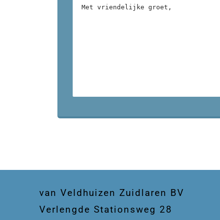
van Veldhuizen Zuidlaren BV
Verlengde Stationsweg 28