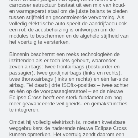
carrosseriestructuur bestaat uit een mix van koud-
en warmgeperst staal om de juiste balans te bieden
tussen stijfheid en gecontroleerde vervorming. Als
volledig elektrische auto speelt de aandrijfaccu ook
een rol: de accubehuizing is ontworpen om de
modules te beschermen en de algehele stijfheid van
het voertuig te versterken.
Binnenin beschermt een reeks technologieën de
inzittenden als er toch iets gebeurt, waaronder
zeven airbags: twee frontairbags (bestuurder en
passagier), twee gordijnairbags (links en rechts),
twee thoraxairbags (links en rechts) en één far-side
airbag. Tel daarbij drie ISOfix-posities – twee achter
en één op de voorpassagiersstoel – en de nieuwe
Eclipse Cross heeft een sterk fundament om nog
meer geavanceerde veiligheids- en gemaksfuncties
te integreren.
Omdat hij volledig elektrisch is, moeten kwetsbare
weggebruikers de naderende nieuwe Eclipse Cross
kunnen opmerken. Het voertuig zendt daarom een