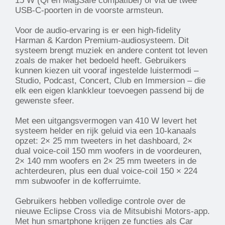
15 W (Qi en MagSafe compatibel) of via de twee
USB-C-poorten in de voorste armsteun.
Voor de audio-ervaring is er een high-fidelity
Harman & Kardon Premium-audiosysteem. Dit
systeem brengt muziek en andere content tot leven
zoals de maker het bedoeld heeft. Gebruikers
kunnen kiezen uit vooraf ingestelde luistermodi –
Studio, Podcast, Concert, Club en Immersion – die
elk een eigen klankkleur toevoegen passend bij de
gewenste sfeer.
Met een uitgangsvermogen van 410 W levert het
systeem helder en rijk geluid via een 10-kanaals
opzet: 2× 25 mm tweeters in het dashboard, 2×
dual voice-coil 150 mm woofers in de voordeuren,
2× 140 mm woofers en 2× 25 mm tweeters in de
achterdeuren, plus een dual voice-coil 150 × 224
mm subwoofer in de kofferruimte.
Gebruikers hebben volledige controle over de
nieuwe Eclipse Cross via de Mitsubishi Motors-app.
Met hun smartphone krijgen ze functies als Car