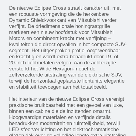
De nieuwe Eclipse Cross straalt karakter uit, met
een robuuste vormgeving die de herkenbare
Dynamic Shield-voorkant van Mitsubishi verder
verfijnt. De driedimensionale honingraatgrille
markeert een nieuw hoofdstuk voor Mitsubishi
Motors en combineert kracht met verfijning –
kwaliteiten die direct opvallen in het compacte SUV-
segment. Het uitgesproken profiel oogt wendbaar
en krachtig en wordt extra benadrukt door 19- of
20-inch lichtmetalen velgen. Aan de achterzijde
versterkt het Wide Hexagon-motief de
zelfverzekerde uitstraling van de elektrische SUV,
terwijl de horizontaal geplaatste lichtunits elegantie
en stabiliteit toevoegen aan het totaalbeeld.
Het interieur van de nieuwe Eclipse Cross verenigt
praktische bruikbaarheid met een gevoel van luxe,
binnen een cabine die de inzittenden omarmt.
Hoogwaardige materialen en verfijnde details
benadrukken moderniteit en ruimtelijkheid, terwijl
LED-sfeerverlichting en het elektrochromatische
glazen dak over de volledige lengte extra uitstraling