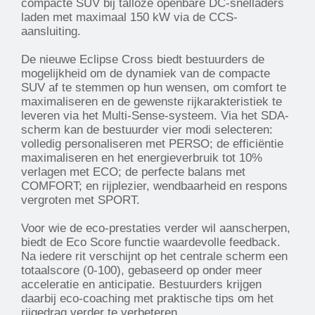
compacte SUV bij talloze openbare DC-snelladers
laden met maximaal 150 kW via de CCS-
aansluiting.
De nieuwe Eclipse Cross biedt bestuurders de
mogelijkheid om de dynamiek van de compacte
SUV af te stemmen op hun wensen, om comfort te
maximaliseren en de gewenste rijkarakteristiek te
leveren via het Multi-Sense-systeem. Via het SDA-
scherm kan de bestuurder vier modi selecteren:
volledig personaliseren met PERSO; de efficiëntie
maximaliseren en het energieverbruik tot 10%
verlagen met ECO; de perfecte balans met
COMFORT; en rijplezier, wendbaarheid en respons
vergroten met SPORT.
Voor wie de eco-prestaties verder wil aanscherpen,
biedt de Eco Score functie waardevolle feedback.
Na iedere rit verschijnt op het centrale scherm een
totaalscore (0-100), gebaseerd op onder meer
acceleratie en anticipatie. Bestuurders krijgen
daarbij eco-coaching met praktische tips om het
rijgedrag verder te verbeteren.