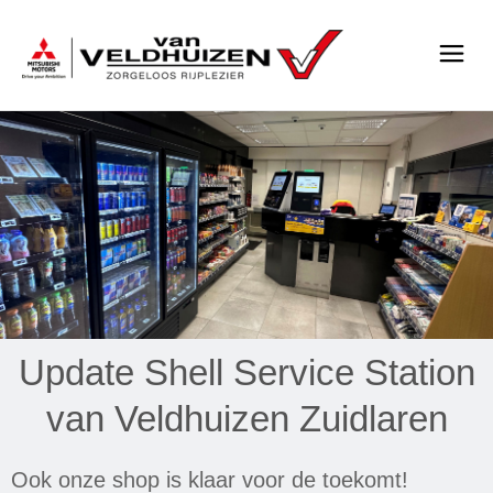
Update Shell Service Station
Shell Service Station
van Veldhuizen Zuidlaren
van Veldhuizen Zuidlaren
Bij ons Shell tankstation verkopen we
Ook onze shop is klaar voor de toekomt!