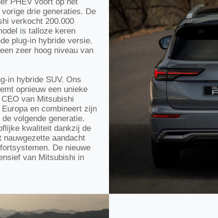
der PHEV voort op het
 vorige drie generaties. De
shi verkocht 200.000
odel is talloze keren
de plug-in hybride versie.
t een zeer hoog niveau van
ug-in hybride SUV. Ons
eemt opnieuw een unieke
 & CEO van Mitsubishi
 Europa en combineert zijn
 de volgende generatie.
lijke kwaliteit dankzij de
t nauwgezette aandacht
omfortsystemen. De nieuwe
nsief van Mitsubishi in