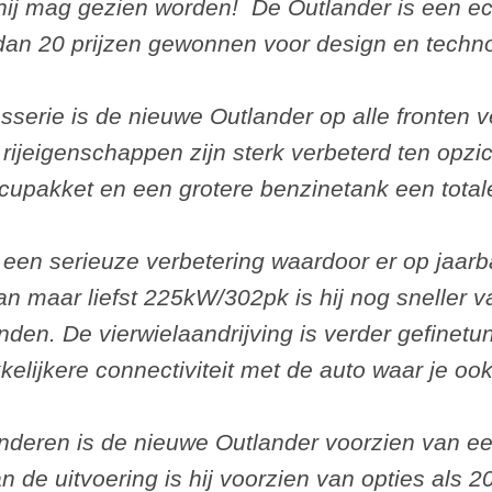
 hij mag gezien worden! De Outlander is een e
an 20 prijzen gewonnen voor design en techn
osserie is de nieuwe Outlander op alle fronten 
 rijeigenschappen zijn sterk verbeterd ten opzi
ccupakket en een grotere benzinetank een total
, een serieuze verbetering waardoor er op jaarb
aar liefst 225kW/302pk is hij nog sneller van
den. De vierwielaandrijving is verder gefinetun
elijkere connectiviteit met de auto waar je ook
nderen is de nieuwe Outlander voorzien van een
de uitvoering is hij voorzien van opties als 20