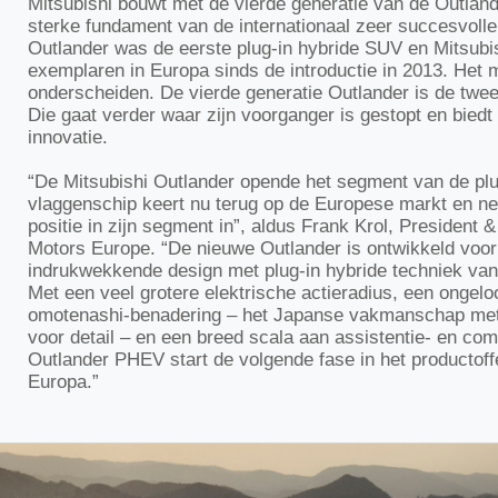
Mitsubishi bouwt met de vierde generatie van de Outlan
sterke fundament van de internationaal zeer succesvolle
Outlander was de eerste plug-in hybride SUV en Mitsubi
exemplaren in Europa sinds de introductie in 2013. Het m
onderscheiden. De vierde generatie Outlander is de twee
Die gaat verder waar zijn voorganger is gestopt en bied
innovatie.
“De Mitsubishi Outlander opende het segment van de pl
vlaggenschip keert nu terug op de Europese markt en n
positie in zijn segment in”, aldus Frank Krol, President
Motors Europe. “De nieuwe Outlander is ontwikkeld voor
indrukwekkende design met plug-in hybride techniek van
Met een veel grotere elektrische actieradius, een ongeloof
omotenashi-benadering – het Japanse vakmanschap me
voor detail – en een breed scala aan assistentie- en c
Outlander PHEV start de volgende fase in het productoffe
Europa.”