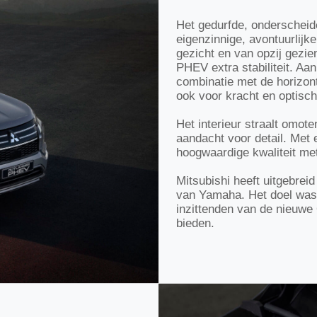
Het gedurfde, onderscheid
eigenzinnige, avontuurlijk
gezicht en van opzij gezie
PHEV extra stabiliteit. Aan
combinatie met de horizontal
ook voor kracht en optisch
Het interieur straalt omo
aandacht voor detail. Met 
hoogwaardige kwaliteit met 
Mitsubishi heeft uitgebre
van Yamaha. Het doel was
inzittenden van de nieuwe
bieden.