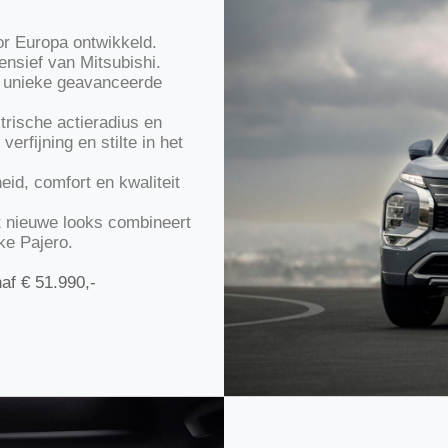
or Europa ontwikkeld.
ensief van Mitsubishi.
n unieke geavanceerde
ktrische actieradius en
erfijning en stilte in het
id, comfort en kwaliteit
at nieuwe looks combineert
ke Pajero.
anaf € 51.990,-