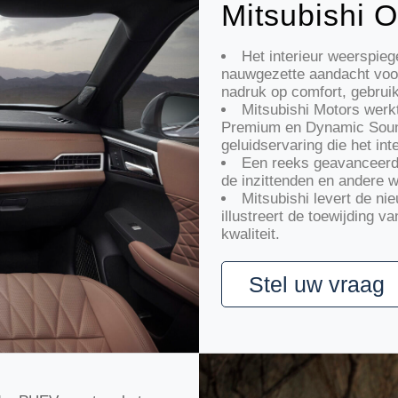
Mitsubishi O
Het interieur weerspie
nauwgezette aandacht voor 
nadruk op comfort, gebrui
Mitsubishi Motors we
Premium en Dynamic Sound
geluidservaring die het int
Een reeks geavanceerde
de inzittenden en andere 
Mitsubishi levert de n
illustreert de toewijding v
kwaliteit.
Stel uw vraag