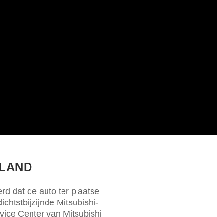
RLAND
rd dat de auto ter plaatse
chtstbijzijnde Mitsubishi-
rvice Center
van Mitsubishi