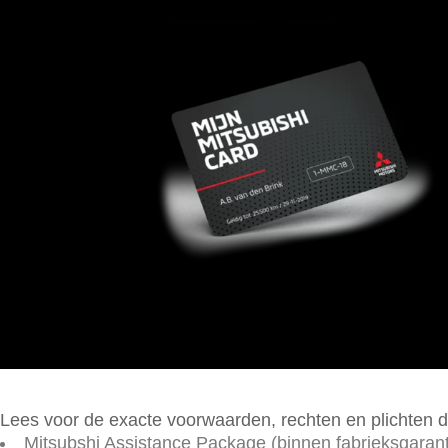
Lees voor de exacte voorwaarden, rechten en plichten
Mitsubshi Assistance Package (binnen fabrieksgarant