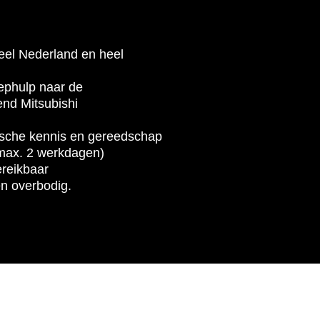
eel Nederland en heel
eephulp naar de
kend Mitsubishi
ische kennis en gereedschap
max. 2 werkdagen)
ereikbaar
n overbodig.