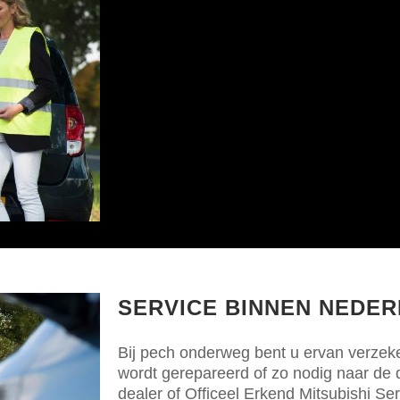
SERVICE BINNEN NEDE
Bij pech onderweg bent u ervan verzeke
wordt gerepareerd of zo nodig naar de di
dealer of
Officeel Erkend Mitsubishi Se