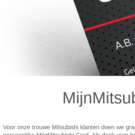
MijnMitsu
MijnMitsubish
Card
Voor onze trouwe Mitsubishi klanten doen we gra
De beste pechservice