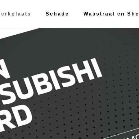
erkplaats
Schade
Wasstraat en She