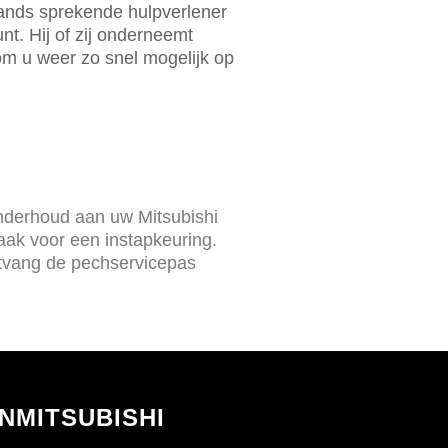
lands sprekende hulpverlener
unt. Hij of zij onderneemt
om u weer zo snel mogelijk op
onderhoud aan uw Mitsubishi
ak voor een instapkeuring.
tvang de pechservicepas
NMITSUBISHI