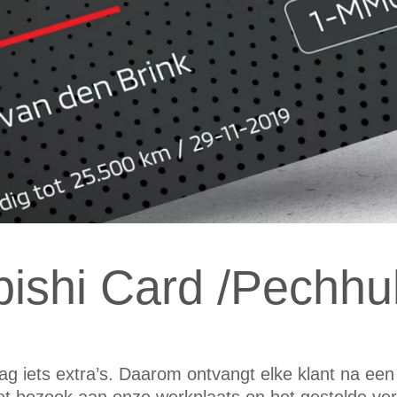
bishi Card /Pechhu
i
ag iets extra’s. Daarom ontvangt elke klant na ee