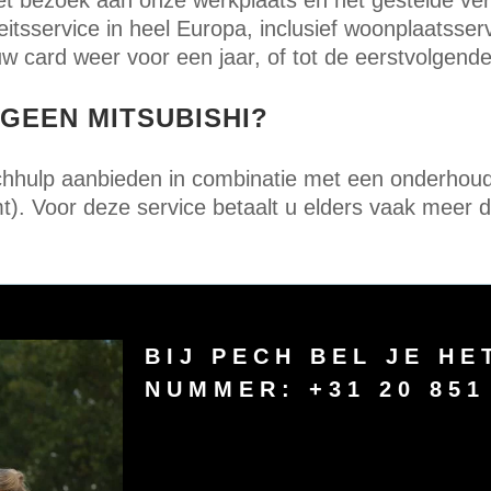
het bezoek aan onze werkplaats en het gestelde ver
iteitsservice in heel Europa, inclusief woonplaatss
w card weer voor een jaar, of tot de eerstvolgend
GEEN MITSUBISHI?
echhulp aanbieden in combinatie met een onderhou
t). Voor deze service betaalt u elders vaak meer 
BIJ PECH BEL JE H
NUMMER:
+31 20 851